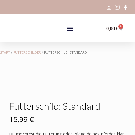
0
0,00
€
START
/
FUTTERSCHILDER
/ FUTTERSCHILD: STANDARD
Futterschild: Standard
15,99
€
Du möchtest die Fütterung oder Pflege deines Pferdes klar